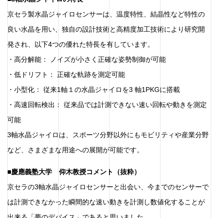
京セラ製水晶ジャイロセンサーは、温度特性、結晶性など特性の
良い水晶を用い、独自の設計技術と高精度加工技術により研究開
発され、以下4つの優れた特長を有しています。
・高分解能： ノイズが小さく正確な姿勢制御が可能
・低ドリフト： 正確な軌跡を測定可能
・小型化： 従来1軸１の水晶ジャイロを3 軸1PKGに搭載
・高速回転検出： 従来品では計測できない速い回転や動きを測定
可能
3軸水晶ジャイロは、スポーツ分野以外にもモビリティや産業分野
など、さまざまな用途への展開が可能です。
■慶應義塾大学 仰木教授コメント（抜粋）
京セラの3軸水晶ジャイロセンサーと出会い、今までのセンサーで
は計測できなかった瞬間的な速い動きを計測し数値化することが
出来る「夢のデバイス」であると思いました。