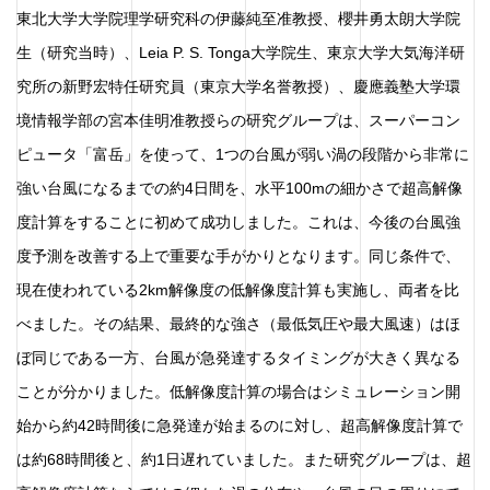
東北大学大学院理学研究科の伊藤純至准教授、櫻井勇太朗大学院
生（研究当時）、Leia P. S. Tonga大学院生、東京大学大気海洋研
究所の新野宏特任研究員（東京大学名誉教授）、慶應義塾大学環
境情報学部の宮本佳明准教授らの研究グループは、スーパーコン
ピュータ「富岳」を使って、1つの台風が弱い渦の段階から非常に
強い台風になるまでの約4日間を、水平100mの細かさで超高解像
度計算をすることに初めて成功しました。これは、今後の台風強
度予測を改善する上で重要な手がかりとなります。同じ条件で、
現在使われている2km解像度の低解像度計算も実施し、両者を比
べました。その結果、最終的な強さ（最低気圧や最大風速）はほ
ぼ同じである一方、台風が急発達するタイミングが大きく異なる
ことが分かりました。低解像度計算の場合はシミュレーション開
始から約42時間後に急発達が始まるのに対し、超高解像度計算で
は約68時間後と、約1日遅れていました。また研究グループは、超