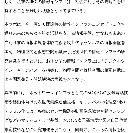
しく、現在のSFCの情報インフラは、社会に対しその先端性を維
持することが難しい状態となってきている。
本ラボは、今一度SFC開設時の情報インフラのコンセプトに立ち
返り未来のあらゆる社会活動を支える情報基盤、すなわち未来の
当たり前の情報環境を体験できる次世代キャンパスの情報基盤を
考え、物理空間と仮想空間が融合した次世代の情報インフラの研
究開発を行うと共に、およびその情報インフラ上に「デジタルツ
イン・キャンパス」を構築し、物理空間と仮想空間の相互連携に
よる問題発見・問題解決の実践をおこなう。
具体的には、ネットワークインフラとしての5Gや6Gの携帯電話技
術や移動体向けの次世代無線通信規格、キャンパスの物理空間の
デジタル化には、各種のセンサ機器や動画像認識や空間センシン
グなどのマッシュアップ基盤、および3次元高精度地図と自己位置
推定技術などの研究開発をおこなう。同時に、これらの情報を扱