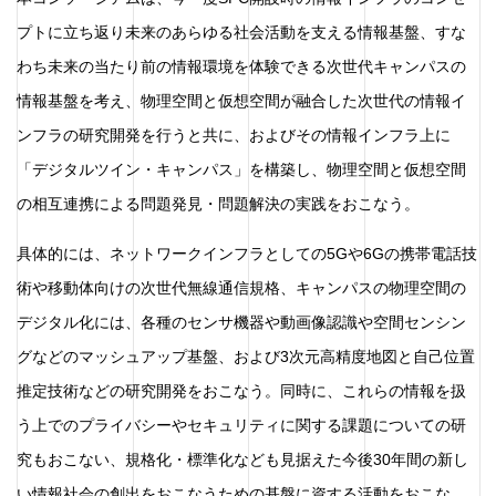
プトに立ち返り未来のあらゆる社会活動を支える情報基盤、すな
わち未来の当たり前の情報環境を体験できる次世代キャンパスの
情報基盤を考え、物理空間と仮想空間が融合した次世代の情報イ
ンフラの研究開発を行うと共に、およびその情報インフラ上に
「デジタルツイン・キャンパス」を構築し、物理空間と仮想空間
の相互連携による問題発見・問題解決の実践をおこなう。
具体的には、ネットワークインフラとしての5Gや6Gの携帯電話技
術や移動体向けの次世代無線通信規格、キャンパスの物理空間の
デジタル化には、各種のセンサ機器や動画像認識や空間センシン
グなどのマッシュアップ基盤、および3次元高精度地図と自己位置
推定技術などの研究開発をおこなう。同時に、これらの情報を扱
う上でのプライバシーやセキュリティに関する課題についての研
究もおこない、規格化・標準化なども見据えた今後30年間の新し
い情報社会の創出をおこなうための基盤に資する活動をおこな