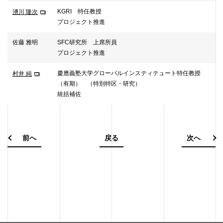
KGRI 特任教授
湧川 隆次
プロジェクト推進
佐藤 雅明
SFC研究所 上席所員
プロジェクト推進
慶應義塾大学グローバルインスティテュート特任教授
村井 純
（有期） （特別特区・研究）
統括補佐
前へ
戻る
次へ