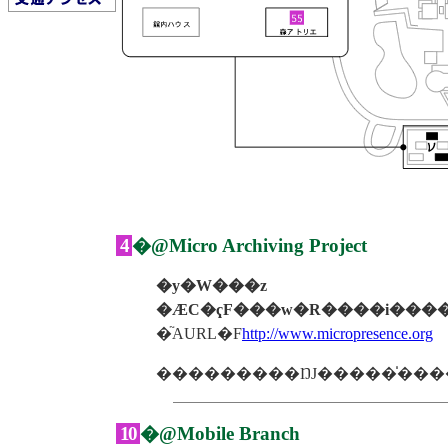
4
�@Micro Archiving Project
�y�W���z
�ӔC�ҁF���w�R����i����
�֘AURL�F
http://www.micropresence.org
10
�@Mobile Branch