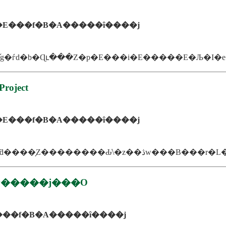
E���f�B�A�����ȋ����j
roject
E���f�B�A�����ȋ����j
v�����j���O
���f�B�A�����ȋ����j