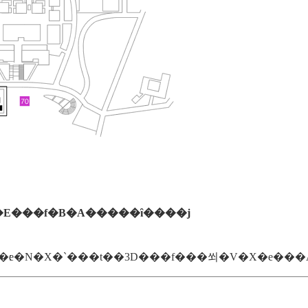
E���f�B�A�����ȋ����j
���������ŊJ�����̍����׃e�N�X�`���t��3D���f�