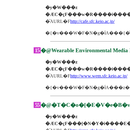
�y�W���z
�ӔC�ҁF���w�R����i����
�֘AURL�F
http://cafe.sfc.keio.ac.jp/
15
�@Wearable Environmental Media P
�y�W���z
�ӔC�ҁF���w�R����i����
�֘AURL�F
http://www.wem.sfc.keio.ac.jp/
55
�@�T�C�o�[�E�V�e�B�
�y�W���z
�ӔC�ҁF���[�N�Y�i����E